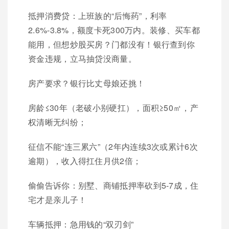
抵押消费贷：上班族的“后悔药”，利率
2.6%-3.8%，额度卡死300万内。装修、买车都
能用，但想炒股买房？门都没有！银行查到你
资金违规，立马抽贷没商量。
房产要求？银行比丈母娘还挑！
房龄≤30年（老破小别硬扛），面积≥50㎡，产
权清晰无纠纷；
征信不能“连三累六”（2年内连续3次或累计6次
逾期），收入得扛住月供2倍；
偷偷告诉你：别墅、商铺抵押率砍到5-7成，住
宅才是亲儿子！
车辆抵押：急用钱的“双刃剑”