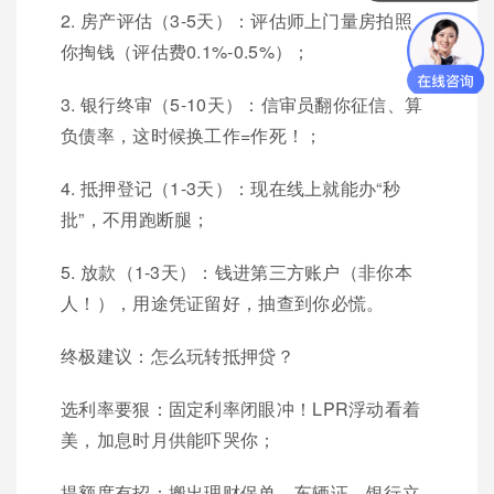
2. 房产评估（3-5天）：评估师上门量房拍照，
你掏钱（评估费0.1%-0.5%）；
3. 银行终审（5-10天）：信审员翻你征信、算
负债率，这时候换工作=作死！；
4. 抵押登记（1-3天）：现在线上就能办“秒
批”，不用跑断腿；
5. 放款（1-3天）：钱进第三方账户（非你本
人！），用途凭证留好，抽查到你必慌。
终极建议：怎么玩转抵押贷？
选利率要狠：固定利率闭眼冲！LPR浮动看着
美，加息时月供能吓哭你；
提额度有招：搬出理财保单、车辆证，银行立