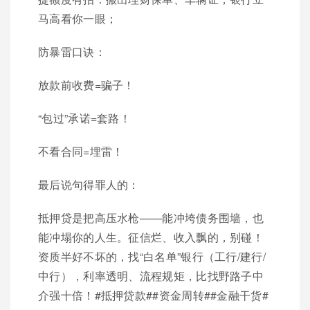
马高看你一眼；
防暴雷口诀：
放款前收费=骗子！
“包过”承诺=套路！
不看合同=埋雷！
最后说句得罪人的：
抵押贷是把高压水枪——能冲垮债务围墙，也
能冲塌你的人生。征信烂、收入飘的，别碰！
资质半好不坏的，找“白名单”银行（工行/建行/
中行），利率透明、流程规矩，比找野路子中
介强十倍！#抵押贷款#​#资金周转#​#金融干货#​