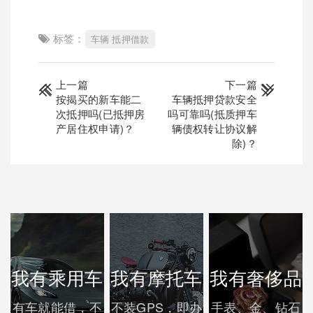
标签：
车辆 抵押借款
上一篇
下一篇
按揭买的新车能二
车辆抵押贷款安全
次抵押吗(已抵押房
吗可靠吗(抵质押车
产居住权申请)？
辆债权转让协议解
除)？
我有乘用车
我有摩托车
我有奢侈品
有车就能借，不
不装GPS，即办
手表、金、钻石