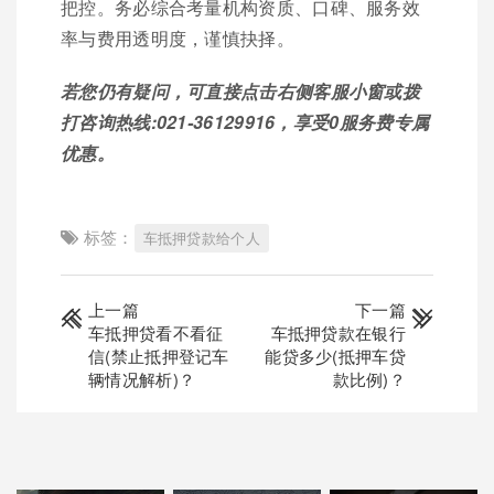
把控。务必综合考量机构资质、口碑、服务效
率与费用透明度，谨慎抉择。
若您仍有疑问，可直接点击右侧客服小窗或拨
打咨询热线:021-36129916，享受0服务费专属
优惠。
标签：
车抵押贷款给个人
上一篇
下一篇
车抵押贷看不看征
车抵押贷款在银行
信(禁止抵押登记车
能贷多少(抵押车贷
辆情况解析)？
款比例)？