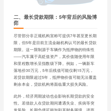
二、最长贷款期限：5年背后的风险博
弈
尽管部分非正规机构宣称可提供7年甚至更长期
限，但5年是目前主流金融机构认可的最长贷款
期限。这一限制源于车辆作为抵押物的特殊性
——汽车属于高贬值资产，其价值随使用年限
和里程数增长呈指数级下降。例如，一辆新车
落地价30万元，5年后残值可能仅剩15万元，
若贷款期限超过5年，抵押物价值可能无法覆盖
剩余本金，贷款机构将面临重大损失风险。
此外，经济周期波动也会影响长期贷款的安全
性。若借款人在贷款期间遭遇失业、疾病等突
发风险，长期负债可能加剧其财务困境，进而