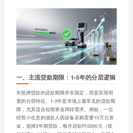
一、主流贷款期限：1-5年的分层逻辑
车抵押贷款的还款期限并非固定，而是呈现明
显的分层特征。1-3年是市场上最常见的贷款期
限，尤其适合短期资金周转需求。例如，一位
经营小生意的借款人因设备采购需要10万元资
金，选择3年期贷款，每月还款约3200元（按