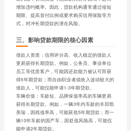
增加违约概率。因此，贷款机构通常通过缩短
期限、提高首付比例或要求购买信用保险等方
式，对冲长期贷款的潜在风险。
三、影响贷款期限的核心因素
借款人资质：信用评分高、收入稳定的借款人
更易获得长期贷款。例如，公务员、事业单位
员工等优质客户，可能因还款能力被认可而获
得5年期贷款；而自由职业者或收入波动较大的
借款人，可能仅能申请1-3年期贷款。
车辆价值：车龄短、品牌保值率高的车辆更易
获得长期贷款。例如，一辆3年内车龄的丰田凯
美瑞，因残值率高，可能获批5年期贷款；而一
辆10年车龄的国产车，因贬值风险高，可能仅
能申请2年期贷款。