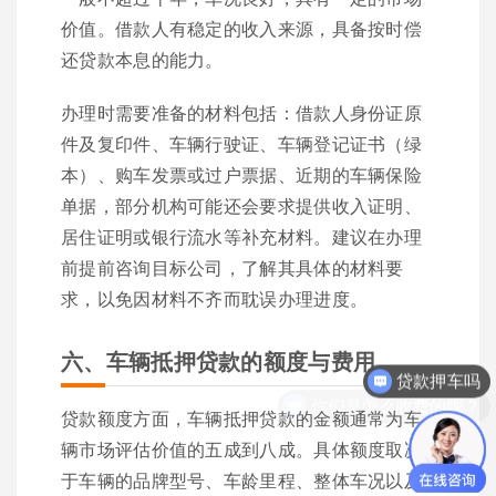
价值。借款人有稳定的收入来源，具备按时偿
还贷款本息的能力。
办理时需要准备的材料包括：借款人身份证原
件及复印件、车辆行驶证、车辆登记证书（绿
本）、购车发票或过户票据、近期的车辆保险
单据，部分机构可能还会要求提供收入证明、
居住证明或银行流水等补充材料。建议在办理
前提前咨询目标公司，了解其具体的材料要
求，以免因材料不齐而耽误办理进度。
贷款押车吗
六、车辆抵押贷款的额度与费用
你们是怎么收费的呢？
贷款额度方面，车辆抵押贷款的金额通常为车
辆市场评估价值的五成到八成。具体额度取决
于车辆的品牌型号、车龄里程、整体车况以及