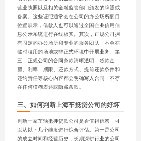
营业执照以及相关金融监管部门颁发的牌照或
备案。这些证照通常会在公司的办公场所醒目
位置展示，借款人也可以通过全国企业信用信
息公示系统进行在线核实。其次，正规公司拥
有固定的办公场所和专业的服务团队，不会在
临时租用的场地或非正式环境中开展业务。第
三，正规公司的合同条款清晰透明，贷款金
额、利率、期限、还款方式、提前还款条件和
违约责任等核心内容都会明确写入合同，不存
在任何模糊表述或隐藏条款。
三、如何判断上海车抵贷公司的好坏
判断一家车辆抵押贷款公司是否值得信赖，可
以从以下几个维度进行综合评估。第一是公司
的成立时间和经营历史，长期深耕行业的公司