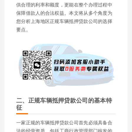
供合理的利率和额度，更能在整个办理过程中
保障借款人的合法权益。本文将从多个角度为
您分析上海地区正规车辆抵押贷款公司的选择
要点。
二、正规车辆抵押贷款公司的基本特
征
一家正规的车辆抵押贷款公司首先必须具备合
法的经营资质，包括工商行政管理部门核发的