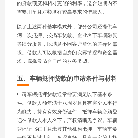
的贷款额度和相对更低的利率，适合短期内不
需要用车且对额度有较高要求的借款人。
除了上述两种基本模式外，部分公司还提供车
辆二次抵押、按揭车贷款、企业名下车辆融资
等细分服务，以满足不同客户群体的差异化需
求。借款人可以根据自身的实际情况和资金需
求，选择最适合自己的服务类型。
五、车辆抵押贷款的申请条件与材料
申请车辆抵押贷款通常需要满足以下基本条
件。借款人须年满十八周岁且具有完全民事行
为能力，持有有效身份证件。抵押车辆必须登
记在借款人本人名下，产权清晰无争议。车辆
登记证书在手且未被其他机构抵押。车辆车龄
一般不超过十年，车况良好，具有一定的市场