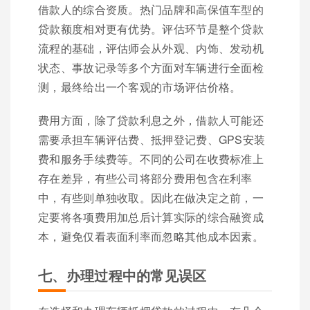
借款人的综合资质。热门品牌和高保值车型的
贷款额度相对更有优势。评估环节是整个贷款
流程的基础，评估师会从外观、内饰、发动机
状态、事故记录等多个方面对车辆进行全面检
测，最终给出一个客观的市场评估价格。
费用方面，除了贷款利息之外，借款人可能还
需要承担车辆评估费、抵押登记费、GPS安装
费和服务手续费等。不同的公司在收费标准上
存在差异，有些公司将部分费用包含在利率
中，有些则单独收取。因此在做决定之前，一
定要将各项费用加总后计算实际的综合融资成
本，避免仅看表面利率而忽略其他成本因素。
七、办理过程中的常见误区