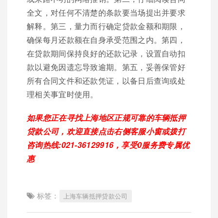
全文，对任何不清楚的条款要当场提出并要求
解释。第三，量力而行确定贷款金额和期限，
确保每月还款额在自身承受范围之内。第四，
在贷款期间保持良好的还款记录，设置自动扣
款以避免因遗忘导致逾期。第五，妥善保管好
所有合同文件和还款凭证，以备日后查询或处
理相关事宜时使用。
如果您正在寻找上海地区正规可靠的车辆抵押
贷款公司，欢迎直接点击右侧客服小窗或拨打
咨询热线:021-36129916，享受0服务费专属优
惠
标签：
上海车辆抵押贷款公司