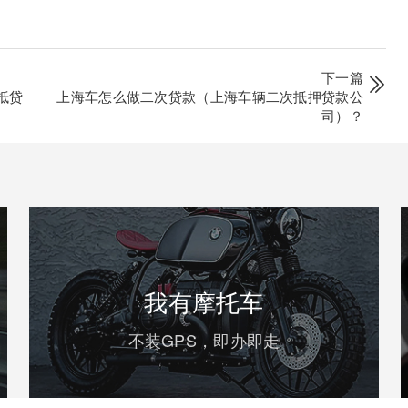
下一篇
抵贷
上海车怎么做二次贷款（上海车辆二次抵押贷款公
司）？
我有摩托车
不装GPS，即办即走