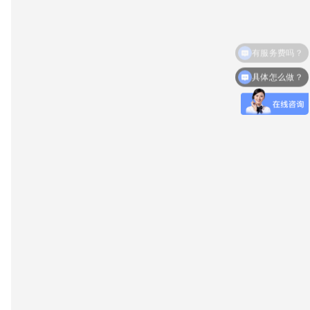
具体怎么做？