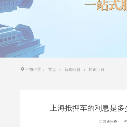
当前位置：
首页
>
新闻问答
>
知识问答
上海抵押车的利息是多
知识问答