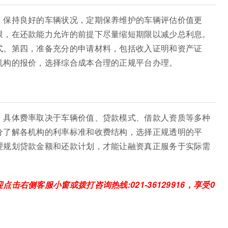
，保持良好的车辆状况，定期保养维护的车辆评估价值更
限，在还款能力允许的前提下尽量缩短期限以减少总利息。
式。第四，准备充分的申请材料，包括收入证明和资产证
机构的报价，选择综合成本合理的正规平台办理。
，具体费率取决于车辆价值、贷款模式、借款人资质等多种
分了解各机构的利率标准和收费结构，选择正规透明的平
理规划贷款金额和还款计划，才能让融资真正服务于实际需
右侧客服小窗或拨打咨询热线:021-36129916，享受0