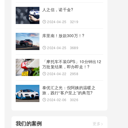
人之信，诺千金?
2024-04-25
3219
库里南！放款300万！?
2024-04-25
3689
「摩托车不装GPS」10分钟出12
万批复结果，即办即走！?
2024-04-22
2958
泰优汇之光：倪阿姨的温暖之
旅，践行“客户至上”的典范?
2024-02-06
3026
我们的案例
更多>