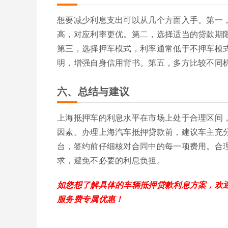
想要减少利息支出可以从几个方面入手。第一
高，对应利率更优。第二，选择适当的贷款期
第三，选择押车模式，利率通常低于不押车模
明，增强自身信用背书。第五，多方比较不同
六、总结与建议
上海抵押车的利息水平在市场上处于合理区间
因素。办理上海汽车抵押贷款前，建议车主充
台，签约前仔细核对合同中的每一项费用。合
求，避免不必要的利息负担。
如您想了解具体的车辆抵押贷款利息方案，欢迎点击
服务费专属优惠！