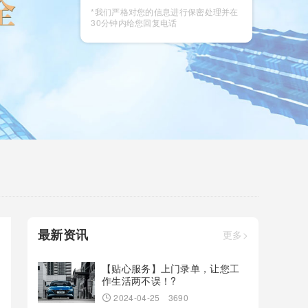
咨询
*我们严格对您的信息进行保密处理并在
30分钟内给您回复电话
最新资讯
更多>
【贴心服务】上门录单，让您工
作生活两不误！?
2024-04-25
3690