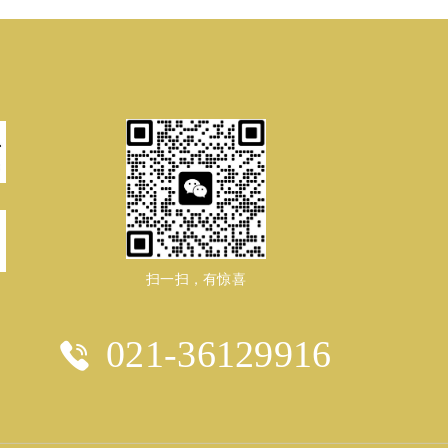
扫一扫，有惊喜
021-36129916