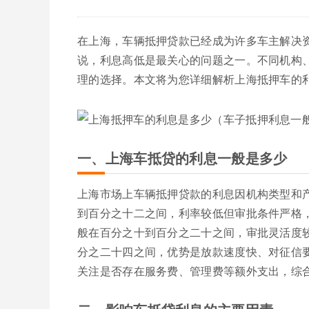
在上海，车辆抵押贷款已经成为许多车主解决
说，利息高低是最关心的问题之一。不同机构
理的选择。本文将为您详细解析上海抵押车的
一、上海车抵贷的利息一般是多少
上海市场上车辆抵押贷款的利息因机构类型和
到百分之十二之间，利率较低但审批条件严格
般在百分之十到百分之二十之间，审批灵活度
分之二十四之间，优势是放款速度快、对征信
关注是否存在服务费、管理费等额外支出，综