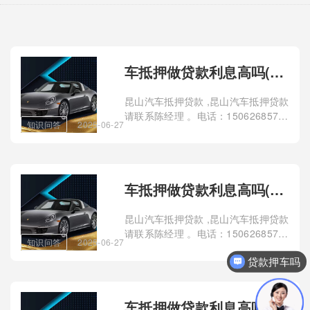
车抵押做贷款利息高吗(汽车抵押贷款当天放款)？
昆山汽车抵押贷款 ,昆山汽车抵押贷款
请联系陈经理 。电话：1506268572
知识问答
2025-06-27
6 昆山汽车抵押贷款,当天放款,不押
车,,公司车,按揭车,均可抵押 自己着急
用钱
车抵押做贷款利息高吗(汽车抵押贷款当天放款)？
昆山汽车抵押贷款 ,昆山汽车抵押贷款
请联系陈经理 。电话：1506268572
知识问答
2025-06-27
6 昆山汽车抵押贷款,当天放款,不押
车,,公司车,按揭车,均可抵押 自己着急
贷款押车吗
用钱
车抵押做贷款利息高吗(全款抵押车贷款优势)？