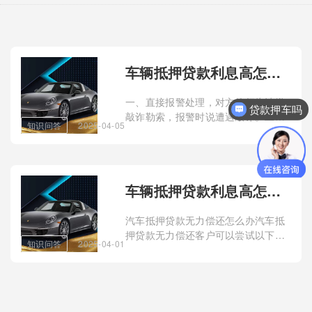
车辆抵押贷款利息高怎么办(抵押车贷款利息高可以起诉吗)？
一、直接报警处理，对方的行为涉嫌
贷款押车吗
敲诈勒索，报警时说遭遇敲诈。二、
知识问答
2025-04-05
也可以起诉，对方的说法没有法律依
据，利息标准严重不合法，法院不会
支持。三、今后记住
车辆抵押贷款利息高怎么办(抵押车贷利息太高怎么解决)？
汽车抵押贷款无力偿还怎么办汽车抵
押贷款无力偿还客户可以尝试以下这
知识问答
2025-04-01
几种处理办法：1、主动联系贷款机构
协商还款客户在无力还款的情况下，
可以尝试联系贷款机构协商还款