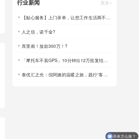
行业新闻
更多>
【贴心服务】上门录单，让您工作生活两不误！?
人之信，诺千金?
库里南！放款300万！?
「摩托车不装GPS」10分钟出12万批复结果，即办即走！?
泰优汇之光：倪阿姨的温暖之旅，践行“客户至上”的典范?
具体怎么做？
什么时候放款？