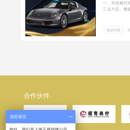
一、兴业银行
三点六五。根
五，可二押
知识问答
2
合作伙伴
请您留言
您好，我们是上海正规持牌公司，