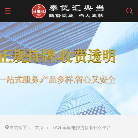
当前位置：
首页
>
TAG:车辆抵押贷款有什么平台