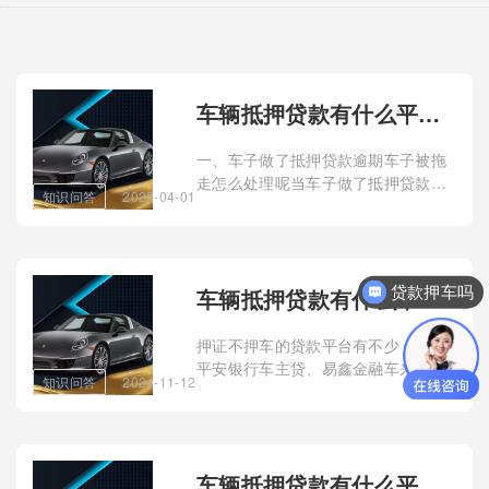
车辆抵押贷款有什么平台(抵押车贷款app软件哪个好)？
一、车子做了抵押贷款逾期车子被拖
走怎么处理呢当车子做了抵押贷款后
知识问答
2025-04-01
逾期，导致车子被拖走，这是许多贷
款人可能会面临的情况。首先，不要
惊慌失措，要冷静下来，思考接下来
的应对之策。
贷款押车吗
车辆抵押贷款有什么平台(抵押贷款车辆平台有风险吗)？
押证不押车的贷款平台有不少，比如
平安银行车主贷、易鑫金融车来财、
知识问答
2024-11-12
新网银行车抵贷、蓝海银行车抵贷、
恒昌金融车融贷等等。一、平安银行-
车主贷贷款额度可达认定车价的九成
车辆抵押贷款有什么平台(抵押车贷款平台哪个好)？