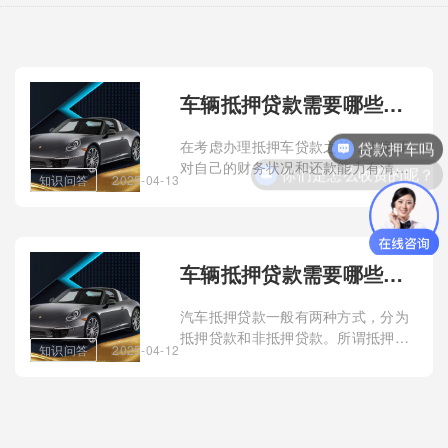
车辆抵押贷款需要哪些手续(车抵押贷款需要押车吗)？
贷款押车吗
在考虑办理抵押车贷款之前，大家要
对自己的财务状况和还款能力有清晰
你们是怎么收费的呢？
知识问答
2025-04-13
的认识。评估自己的信用状况，包括
是否有逾期还款记录、信用卡欠款
等。同时
车辆抵押贷款需要哪些手续(车抵押贷款需要押车吗)？
汽车抵押贷款一般有两种方式，分为
抵押贷款和非抵押贷款。所谓抵押贷
知识问答
2025-04-12
款，就是把车辆交给贷款公司，而非
抵押贷款，就是把抵押信息交给贷款
公司，供车辆使用。1.在大多数汽车
抵押贷款中