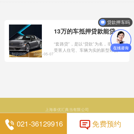
贷款押车吗
13万的车抵押贷款能贷多少钱(抵押贷款可以用车吗)？
“套路贷”，是以“贷款”为名，非法侵占
受害人住宅、车辆为实的新型诈骗犯
知识问答
2025-05-07
罪。日前，广元市利州区公安分局嘉
陵派出所破获一起新型“套路贷”诈骗
案件，扣押轿车1辆，赃款20余万
元。
上海泰优汇典当有限公司
021-36129916
免费预约