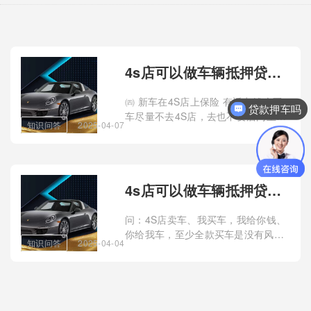
4s店可以做车辆抵押贷款吗(4s店能做车辆抵押贷款)？
㈣ 新车在4S店上保险 有返点钱么买
贷款押车吗
车尽量不去4S店，去也不要店内上保
知识问答
2025-04-07
险，提前问，事实是，真不用在店内
买保险，但为了骗人，就说必须店里
买，所以要买前问，店内买，很贵
4s店可以做车辆抵押贷款吗(汽车抵押4s店去办理可以吗)？
问：4S店卖车、我买车，我给你钱、
你给我车，至少全款买车是没有风险
知识问答
2025-04-04
的吧。近期又出现汽车经销商集团公
司爆雷的情况，门店关闭