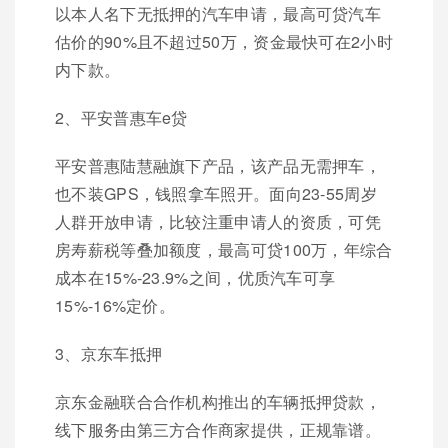
以本人名下无抵押的汽车申请，最高可贷汽车
估价的90%且不超过50万，资金最快可在2小时
内下款。
2、平安普惠车e贷
平安普惠陆慧融旗下产品，该产品无需押车，
也不装GPS，钱照拿车照开。面向23-55周岁
人群开放申请，比较注重申请人的资质，可凭
房寿薪税等叠加额度，最高可贷100万，年综合
成本在15%-23.9%之间，优质汽车可享
15%-16%定价。
3、京东车抵押
京东金融联合合作机构推出的车辆抵押贷款，
线下服务由第三方合作商家提供，正规靠谱。