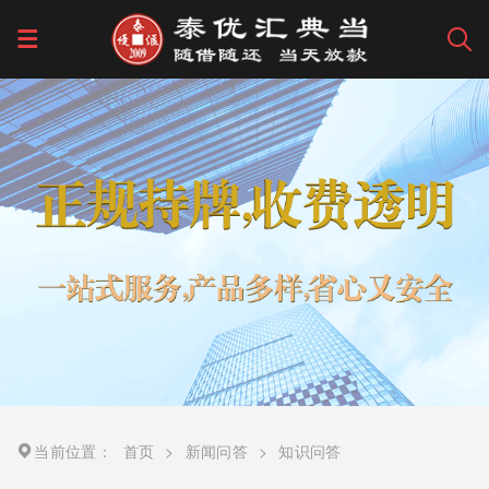
当前位置：
首页
>
新闻问答
>
知识问答