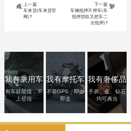
上一篇
下一篇
车来贷(车来贷官
车辆抵押不押车(车
网)?
抵押贷款又把车二
次抵押)?
我有乘用车
我有摩托车
我有奢侈品
有车就能借，不
不装GPS，即办
手表、金、钻石
上征信
即走
均可典当