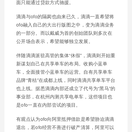
面只能通过贷款方式驰援。
滴滴与ofo的隔阂也由来已久，滴滴一直希望将
ofo融入自己的大出行版图之中，变为滴滴业务
的一部分。而以戴威为首的创始团队则多次在
公开场合表示，希望能够独立发展。
伴随滴滴派驻高管的集体“休假”，滴滴则开始重
新谋划自己在共享单车的布局。收购小蓝单
车，全面接管小蓝单车的运营。自有共享单车
品牌“青桔”在成都上线，同时滴滴共享单车平台
也上线。据悉滴滴内部还成立了代号为“黑马”的
事业部，在杭州内测共享电单车，这些项目也
是ofo一直在内部尝试的项目。
有观点认为ofo向阿里抵押借款是希望胁迫滴滴
退出，若ofo经营不善进行破产清算，阿里可以