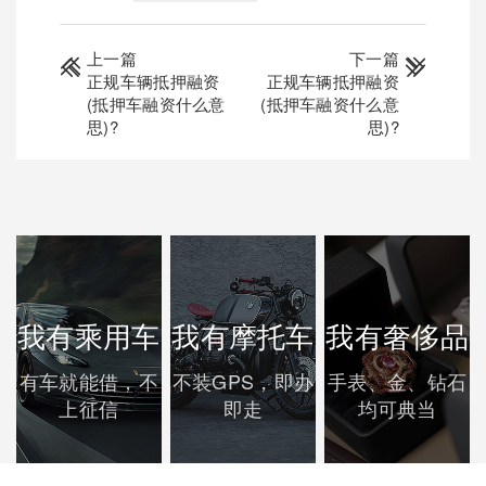
上一篇
下一篇
正规车辆抵押融资
正规车辆抵押融资
(抵押车融资什么意
(抵押车融资什么意
思)?
思)?
我有乘用车
我有摩托车
我有奢侈品
有车就能借，不
不装GPS，即办
手表、金、钻石
上征信
即走
均可典当