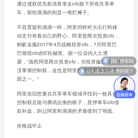
通过债权优先权清算拿走ofo旗下所有共享单
车，留给滴滴的则是一堆烂摊子。
不容置疑和滴滴一样，阿里同样对大出行和移
动支付有着自己的野心。阿里曾两次投资ofo，
蚂蚁金服2017年4月战略投资ofo，7月阿里巴
巴领投ofo的E轮融资。据一位业内人士透
贷款押车吗
露，“虽然阿里两次投资ofo，但投资偏后期，并
你们是怎么收费的呢？
没掌握控制权，这也是阿里投资哈罗单车的原
因之一。”
阿里依旧想要在共享单车领域寻找到一枚具备
控制权且能与腾讯抗衡的棋子，质押单车ofo借
款补血，则让阿里和滴滴的矛盾摆到了明面。
价格战中止