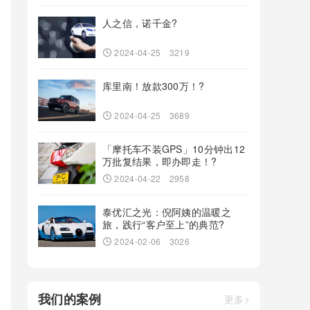
人之信，诺千金?
2024-04-25
3219
库里南！放款300万！?
2024-04-25
3689
「摩托车不装GPS」10分钟出12
万批复结果，即办即走！?
2024-04-22
2958
泰优汇之光：倪阿姨的温暖之
旅，践行“客户至上”的典范?
2024-02-06
3026
我们的案例
更多>