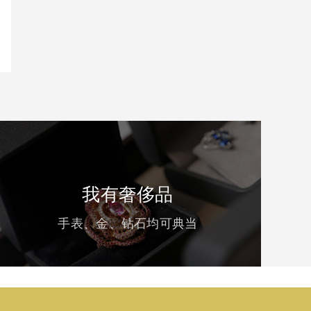
我有奢侈品
手表、金、钻石均可典当