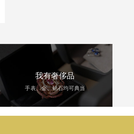
我有奢侈品
手表、金、钻石均可典当