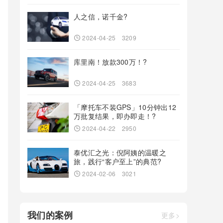
人之信，诺千金?
2024-04-25
3209
库里南！放款300万！?
2024-04-25
3683
「摩托车不装GPS」10分钟出12
万批复结果，即办即走！?
2024-04-22
2950
泰优汇之光：倪阿姨的温暖之
旅，践行“客户至上”的典范?
2024-02-06
3021
我们的案例
更多>