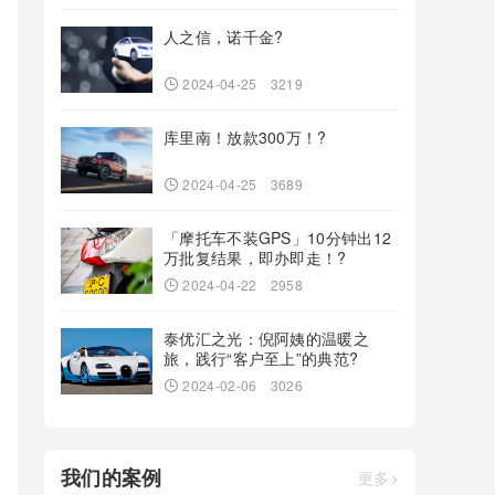
人之信，诺千金?
2024-04-25
3219
库里南！放款300万！?
2024-04-25
3689
「摩托车不装GPS」10分钟出12
万批复结果，即办即走！?
2024-04-22
2958
泰优汇之光：倪阿姨的温暖之
旅，践行“客户至上”的典范?
2024-02-06
3026
我们的案例
更多>