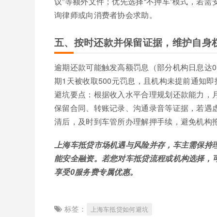
议”等额外文件；优先选择“不押车”模式，若
询律师或向消费者协会求助。
五、按时还款并保留证据，维护自身
逾期还款可能触发高额罚息（部分机构日息达0
期1天被收取500元罚息，且机构未提前通知即
避坑要点：根据收入水平合理规划还款能力，月
保留合同、转账记录、沟通录音等证据，若遇虚
清后，及时到车管所办理解押手续，避免机构
上海车抵贷市场机遇与风险并存，车主需保持
能安全融资。若您对车抵贷流程或机构选择，可直接
享受0服务费专属优惠。
标签：
上海车抵贷如何避坑