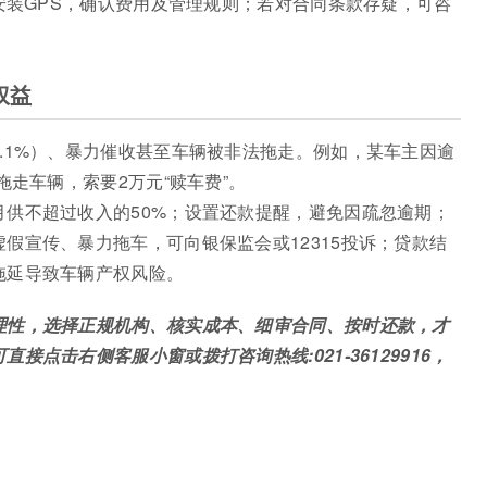
需安装GPS，确认费用及管理规则；若对合同条款存疑，可咨
权益
.1%）、暴力催收甚至车辆被非法拖走。例如，某车主因逾
拖走车辆，索要2万元“赎车费”。
供不超过收入的50%；设置还款提醒，避免因疏忽逾期；
假宣传、暴力拖车，可向银保监会或12315投诉；贷款结
拖延导致车辆产权风险。
理性，选择正规机构、核实成本、细审合同、按时还款，才
点击右侧客服小窗或拨打咨询热线:021-36129916，