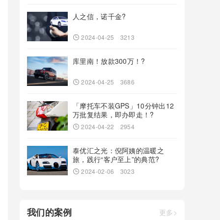
人之信，诺千金?
2024-04-25
3213
库里南！放款300万！?
2024-04-25
3686
「摩托车不装GPS」10分钟出12
万批复结果，即办即走！?
2024-04-22
2954
泰优汇之光：倪阿姨的温暖之
旅，践行“客户至上”的典范?
2024-02-06
3023
我们的案例
更多>