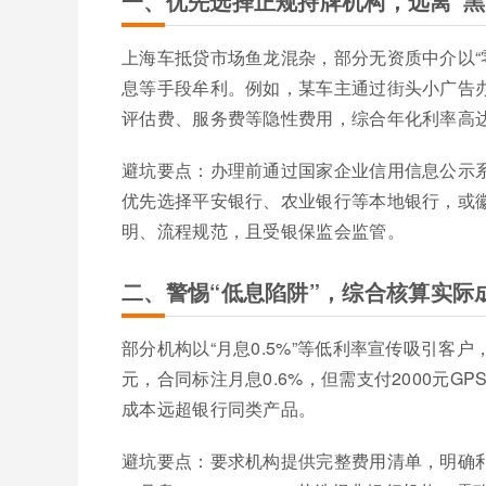
一、优先选择正规持牌机构，远离“黑
上海车抵贷市场鱼龙混杂，部分无资质中介以“
息等手段牟利。例如，某车主通过街头小广告办
评估费、服务费等隐性费用，综合年化利率高达
避坑要点：办理前通过国家企业信用信息公示系
优先选择平安银行、农业银行等本地银行，或
明、流程规范，且受银保监会监管。
二、警惕“低息陷阱”，综合核算实际
部分机构以“月息0.5%”等低利率宣传吸引客
元，合同标注月息0.6%，但需支付2000元G
成本远超银行同类产品。
避坑要点：要求机构提供完整费用清单，明确