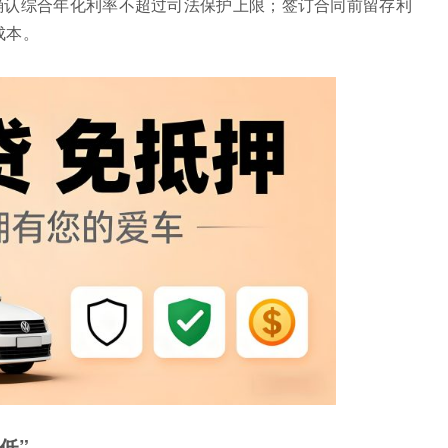
，需确认综合年化利率不超过司法保护上限；签订合同前留存利
成本。
低”