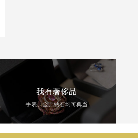
我有奢侈品
手表、金、钻石均可典当