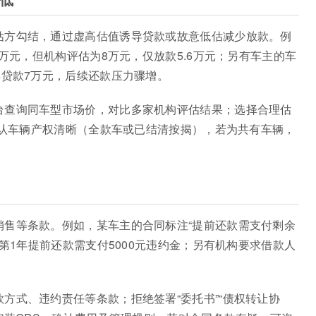
估方勾结，通过虚高估值诱导贷款或故意低估减少放款。例
2万元，但机构评估为8万元，仅放款5.6万元；另有车主的车
其贷款7万元，后续还款压力骤增。
台查询同车型市场价，对比多家机构评估结果；选择合理估
；确认车辆产权清晰（全款车或已结清按揭），若为共有车辆，
销售等条款。例如，某车主的合同标注“提前还款需支付剩余
若第1年提前还款需支付5000元违约金；另有机构要求借款人
方式、违约责任等条款；拒绝签署“委托书”“债权转让协