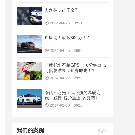
人之信，诺千金?
2024-04-25
3221
库里南！放款300万！?
2024-04-25
3690
「摩托车不装GPS」10分钟出12
万批复结果，即办即走！?
2024-04-22
2958
泰优汇之光：倪阿姨的温暖之
旅，践行“客户至上”的典范?
2024-02-06
3026
我们的案例
更多>