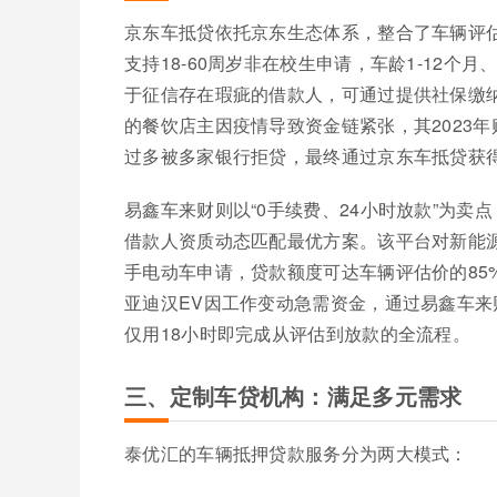
京东车抵贷依托京东生态体系，整合了车辆评
支持18-60周岁非在校生申请，车龄1-12个
于征信存在瑕疵的借款人，可通过提供社保缴纳
的餐饮店主因疫情导致资金链紧张，其2023年购
过多被多家银行拒贷，最终通过京东车抵贷获得
易鑫车来财则以“0手续费、24小时放款”为卖
借款人资质动态匹配最优方案。该平台对新能
手电动车申请，贷款额度可达车辆评估价的85
亚迪汉EV因工作变动急需资金，通过易鑫车
仅用18小时即完成从评估到放款的全流程。
三、定制车贷机构：满足多元需求
泰优汇的车辆抵押贷款服务分为两大模式：