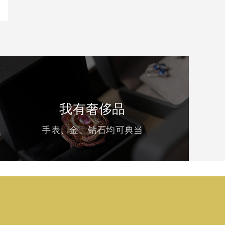
我有奢侈品
手表、金、钻石均可典当