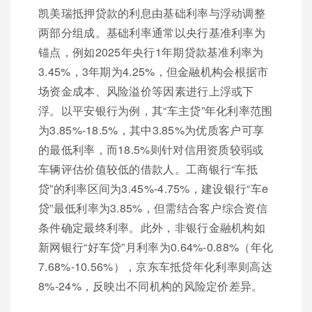
凯美瑞抵押贷款的利息由基础利率与浮动调整
两部分组成。基础利率通常以央行基准利率为
锚点，例如2025年央行1年期贷款基准利率为
3.45%，3年期为4.25%，但金融机构会根据市
场资金成本、风险溢价等因素进行上浮或下
浮。以平安银行为例，其“车主贷”年化利率范围
为3.85%-18.5%，其中3.85%为优质客户可享
的最低利率，而18.5%则针对信用资质较弱或
车辆评估价值较低的借款人。工商银行“车抵
贷”的利率区间为3.45%-4.75%，建设银行“车e
贷”最低利率为3.85%，但需结合客户综合资信
条件确定最终利率。此外，非银行金融机构如
新网银行“好车贷”月利率为0.64%-0.88%（年化
7.68%-10.56%），京东车抵贷年化利率则高达
8%-24%，反映出不同机构的风险定价差异。