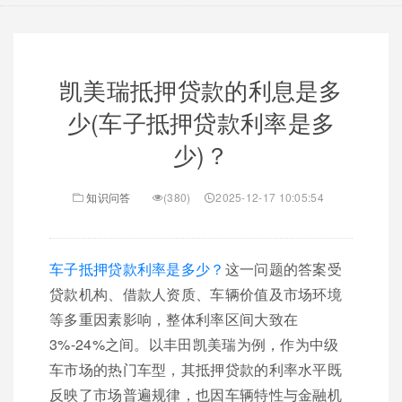
凯美瑞抵押贷款的利息是多
少(车子抵押贷款利率是多
少)？
知识问答
(380)
2025-12-17 10:05:54
车子抵押贷款利率是多少？
这一问题的答案受
贷款机构、借款人资质、车辆价值及市场环境
等多重因素影响，整体利率区间大致在
3%-24%之间。以丰田凯美瑞为例，作为中级
车市场的热门车型，其抵押贷款的利率水平既
反映了市场普遍规律，也因车辆特性与金融机