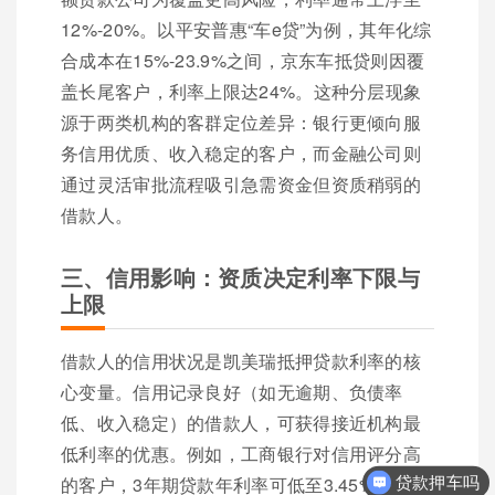
12%-20%。以平安普惠“车e贷”为例，其年化综
合成本在15%-23.9%之间，京东车抵贷则因覆
盖长尾客户，利率上限达24%。这种分层现象
源于两类机构的客群定位差异：银行更倾向服
务信用优质、收入稳定的客户，而金融公司则
通过灵活审批流程吸引急需资金但资质稍弱的
借款人。
三、信用影响：资质决定利率下限与
上限
借款人的信用状况是凯美瑞抵押贷款利率的核
心变量。信用记录良好（如无逾期、负债率
低、收入稳定）的借款人，可获得接近机构最
低利率的优惠。例如，工商银行对信用评分高
贷款押车吗
的客户，3年期贷款年利率可低至3.45%；而信
你们是怎么收费的呢？