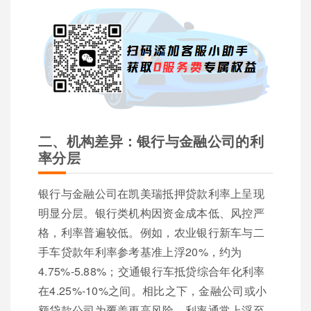
二、机构差异：银行与金融公司的利
率分层
银行与金融公司在凯美瑞抵押贷款利率上呈现
明显分层。银行类机构因资金成本低、风控严
格，利率普遍较低。例如，农业银行新车与二
手车贷款年利率参考基准上浮20%，约为
4.75%-5.88%；交通银行车抵贷综合年化利率
在4.25%-10%之间。相比之下，金融公司或小
额贷款公司为覆盖更高风险，利率通常上浮至