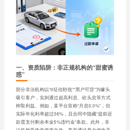
一、资质陷阱：非正规机构的“甜蜜诱
惑”
部分非法机构以“0征信秒批”“黑户可贷”为噱头
吸引客户，实则通过超高利息、砍头息等方式
榨取利益。例如，某平台宣称“月息0.3%”，但
实际年化利率超过36%，且合同中隐藏“提前还
款需支付剩余本金5%违约金”条款。此外，非
法机构常伪造资质文件，甚至通过暴力催收手