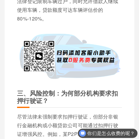
法律登记限制车辆过户，同时允许借款人继续
使用车辆，贷款额度可达车辆评估价的
80%-120%。
三、风险控制：为何部分机构要求扣
押行驶证？
尽管法律未强制要求扣押行驶证，但部分非银
行金融机构或小额贷款公司可能通过扣押行驶
证增强风控。例如，某P2P车贷平台在合同中
你们是怎么收费的呢？