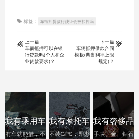
标签：
车抵押贷款行驶证会被扣押吗
上一篇
下一篇
车辆抵押可以在银
车辆抵押借款合同
行贷款吗(个人和企
模板(典当利率上限
业贷款要求)？
规定)？
我有乘用车
我有摩托车
我有奢侈品
有车就能借，不
不装GPS，即办
手表、金、钻石