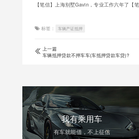
【笔信】上海别墅Gavin，专业工作六年了【
标签：
车辆产证抵押
上一篇
车辆抵押贷款不押车车(车抵押贷款车贷)?
我有乘用车
有车就能借，不上征信