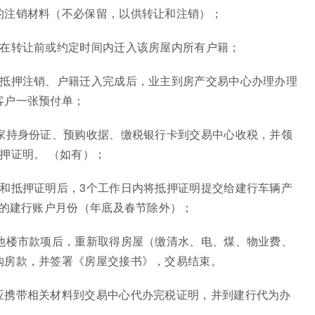
的注销材料（不必保留，以供转让和注销）；
须在转让前或约定时间内迁入该房屋内所有户籍；
屋抵押注销、户籍迁入完成后，业主到房产交易中心办理办理
客户一张预付单；
卖家持身份证、预购收据、缴税银行卡到交易中心收税，并领
押证明。 （如有）；
证和抵押证明后，3个工作日内将抵押证明提交给建行车辆产
主的建行账户月份（年底及春节除外）；
其他楼市款项后，重新取得房屋（缴清水、电、煤、物业费、
购房款，并签署《房屋交接书》，交易结束。
应携带相关材料到交易中心代办完税证明，并到建行代为办