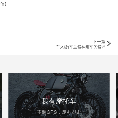
笔信】
下一篇
车来贷(车主贷神州车闪贷)?
我有摩托车
不装GPS，即办即走