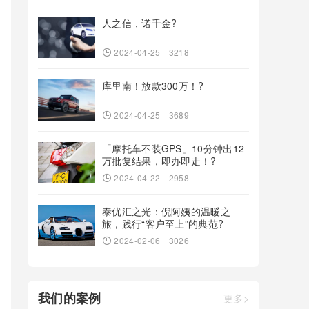
人之信，诺千金?
2024-04-25
3218
库里南！放款300万！?
2024-04-25
3689
「摩托车不装GPS」10分钟出12
万批复结果，即办即走！?
2024-04-22
2958
泰优汇之光：倪阿姨的温暖之
旅，践行“客户至上”的典范?
2024-02-06
3026
我们的案例
更多>